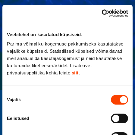
Veebilehel on kasutatud küpsiseid.
Parima võimaliku kogemuse pakkumiseks kasutatakse
vajalikke küpsiseid. Statistilised küpsised võimaldavad
meil analüüsida kasutajakogemust ja neid kasutatakse
ka turunduslikel eesmärkidel. Lisateavet
privaatsuspoliitika kohta leiate
siit
.
Nõusoleku
Vajalik
valik
Eelistused