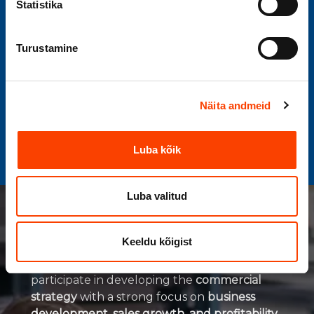
Statistika
Turustamine
Näita andmeid
Luba kõik
Luba valitud
Keeldu kõigist