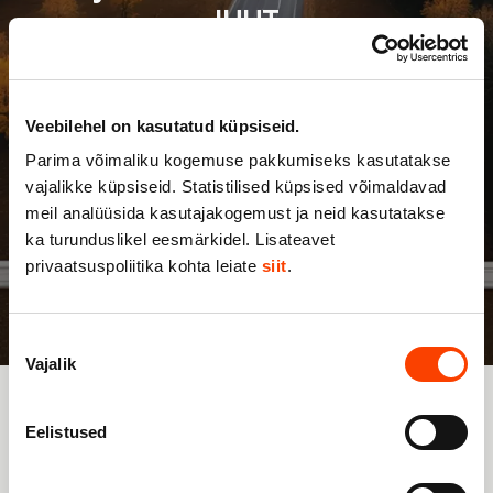
Veebilehel on kasutatud küpsiseid.
Parima võimaliku kogemuse pakkumiseks kasutatakse
vajalikke küpsiseid. Statistilised küpsised võimaldavad
meil analüüsida kasutajakogemust ja neid kasutatakse
ka turunduslikel eesmärkidel. Lisateavet
privaatsuspoliitika kohta leiate
siit
.
Nõusoleku
Vajalik
valik
Eelistused