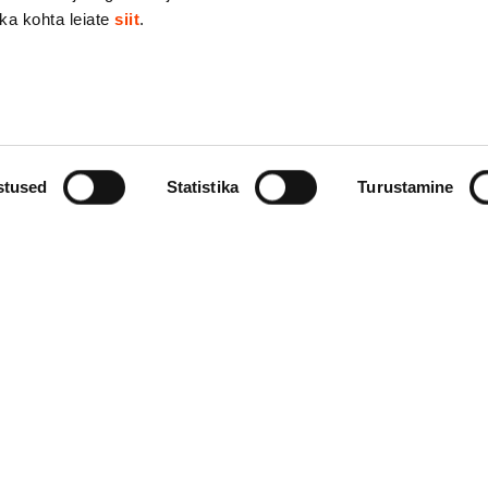
ika kohta leiate
siit
.
stused
Statistika
Turustamine