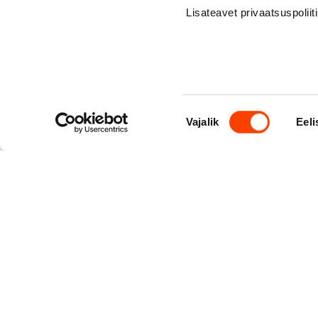
Lisateavet privaatsuspoliit
Nõusoleku
Vajalik
Eeli
valik