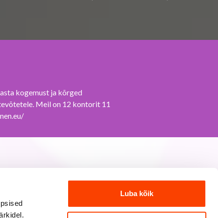
Luba kõik
üpsised
rkidel.