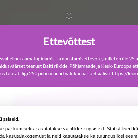
üpsiseid.
 pakkumiseks kasutatakse vajalikke küpsiseid. Statistilised k
da kasutajakogemust ja neid kasutatakse ka turunduslikel eesmä