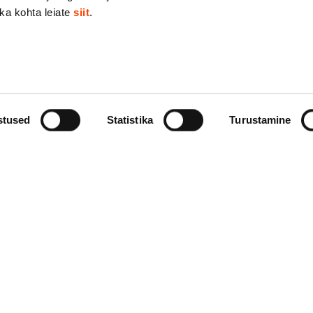
ika kohta leiate
siit
.
stused
Statistika
Turustamine