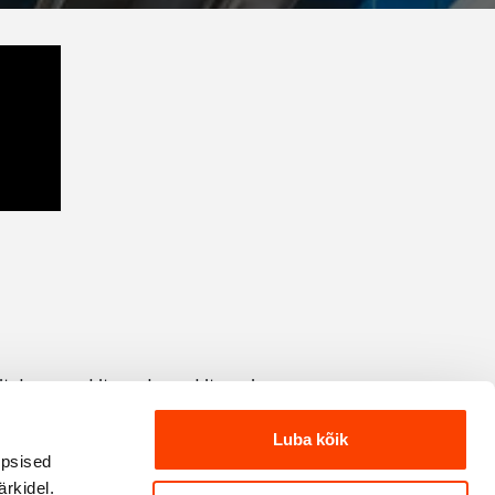
Luba kõik
üpsised
rkidel.