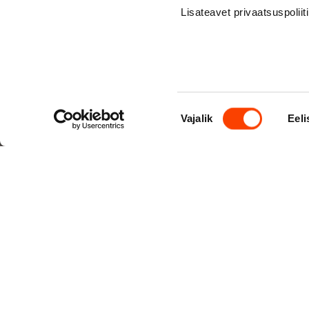
Lisateavet privaatsuspoliit
Nõusoleku
Vajalik
Eeli
valik