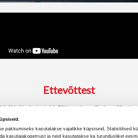
üpsiseid.
 pakkumiseks kasutatakse vajalikke küpsiseid. Statistilised k
da kasutajakogemust ja neid kasutatakse ka turunduslikel eesmä