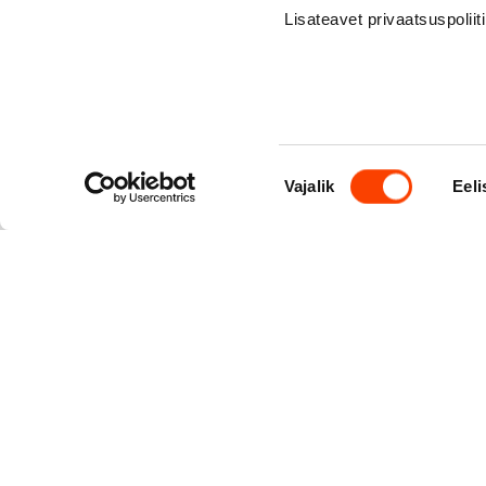
Lisateavet privaatsuspoliit
Nõusoleku
Vajalik
Eeli
valik