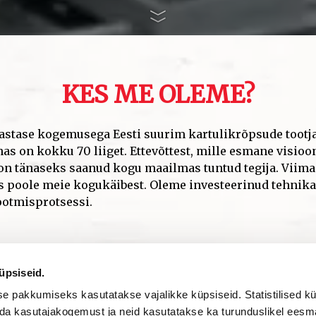
üpsiseid.
 pakkumiseks kasutatakse vajalikke küpsiseid. Statistilised k
da kasutajakogemust ja neid kasutatakse ka turunduslikel eesmä