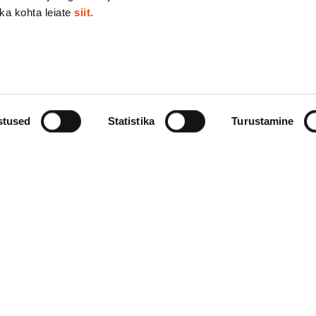
ika kohta leiate
siit
.
stused
Statistika
Turustamine