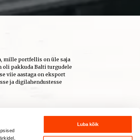
Luba kõik
üpsised
rkidel.