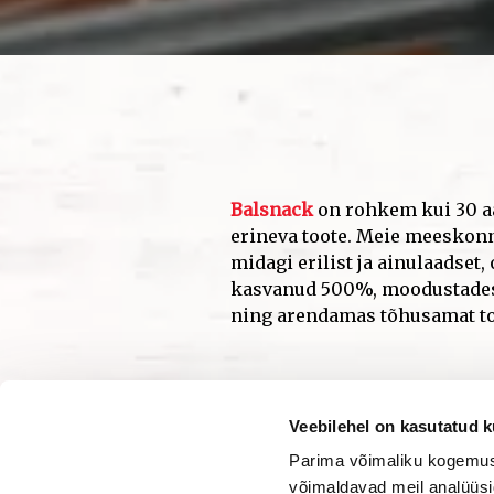
Veebilehel on kasutatud k
Parima võimaliku kogemuse
võimaldavad meil analüüsi