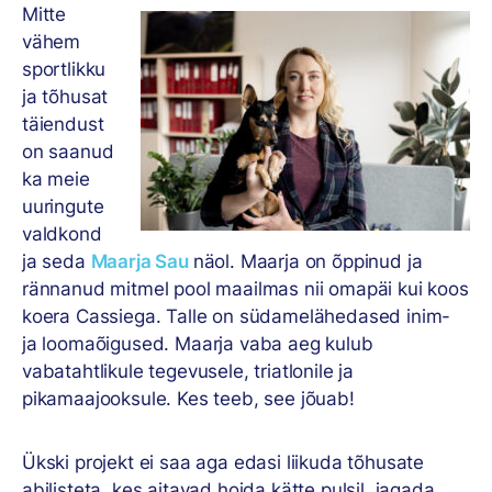
Mitte
vähem
sportlikku
ja tõhusat
täiendust
on saanud
ka meie
uuringute
valdkond
ja seda
Maarja Sau
näol. Maarja on õppinud ja
rännanud mitmel pool maailmas nii omapäi kui koos
koera Cassiega. Talle on südamelähedased inim-
ja loomaõigused. Maarja vaba aeg kulub
vabatahtlikule tegevusele, triatlonile ja
pikamaajooksule. Kes teeb, see jõuab!
Ükski projekt ei saa aga edasi liikuda tõhusate
abilisteta, kes aitavad hoida kätte pulsil, jagada