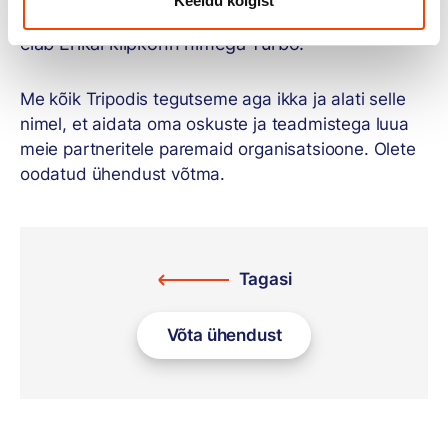
Keeldu kõigist
töötab Erika põhiliselt koos Anniga. Kodus aga
elab Erikal kilpkonn nimega Turbo.
Me kõik Tripodis tegutseme aga ikka ja alati selle
nimel, et aidata oma oskuste ja teadmistega luua
meie partneritele paremaid organisatsioone. Olete
oodatud ühendust võtma.
Tagasi
Võta ühendust