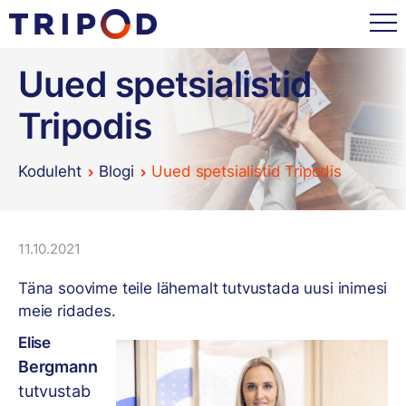
Uued spetsialistid
Tripodis
Koduleht
Blogi
Uued spetsialistid Tripodis
11.10.2021
Täna soovime teile lähemalt tutvustada uusi inimesi
meie ridades.
Elise
Bergmann
tutvustab