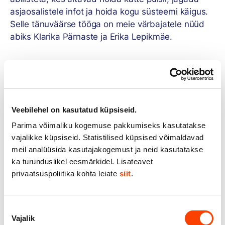
asjaosalistele infot ja hoida kogu süsteemi käigus.
Selle tänuväärse tööga on meie värbajatele nüüd
abiks Klarika Pärnaste ja Erika Lepikmäe.
Klarika
Pärnaste
on
töötanud nii
avalikus
Veebilehel on kasutatud küpsiseid.
sektoris,
Parima võimaliku kogemuse pakkumiseks kasutatakse
suures
vajalikke küpsiseid. Statistilised küpsised võimaldavad
tootmises kui
meil analüüsida kasutajakogemust ja neid kasutatakse
ka
ka turunduslikel eesmärkidel. Lisateavet
iduettevõttes. Tripodis töötab Klarika põhiliselt koos
privaatsuspoliitika kohta leiate
siit
.
meie värbamisjuhi Elis Luitega. Klarika harrastuste
hulka kuuluvad nii muusika (ei ole just palju inimesi,
Nõusoleku
kes oleks õppinud orelimängu!) kui ka aiandus.
Vajalik
valik
Saadused Klarika taime- ja viljapuuaiast hoiavad