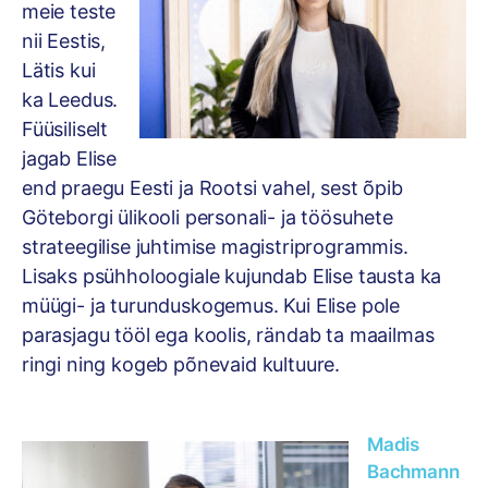
meie teste
nii Eestis,
Lätis kui
ka Leedus.
Füüsiliselt
jagab Elise
end praegu Eesti ja Rootsi vahel, sest õpib
Göteborgi ülikooli personali- ja töösuhete
strateegilise juhtimise magistriprogrammis.
Lisaks psühholoogiale kujundab Elise tausta ka
müügi- ja turunduskogemus. Kui Elise pole
parasjagu tööl ega koolis, rändab ta maailmas
ringi ning kogeb põnevaid kultuure.
Madis
Bachmann