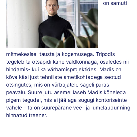
on samuti
mitmekesise tausta ja kogemusega. Tripodis
tegeleb ta otsapidi kahe valdkonnaga, osaledes nii
hindamis- kui ka värbamisprojektides. Madis on
kõva käsi just tehniliste ametikohtadega seotud
otsingutes, mis on värbajatele sageli paras
peavalu. Suure jutu asemel laseb Madis kõneleda
pigem tegudel, mis ei jää aga sugugi kontoriseinte
vahele – ta on suurepärane vee- ja lumelaudur ning
hinnatud treener.