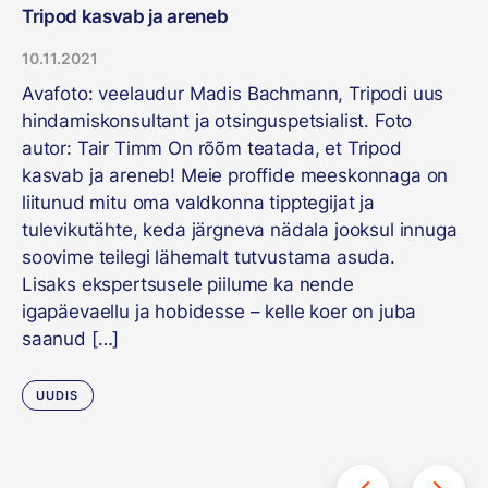
Tripod kasvab ja areneb
10.11.2021
Avafoto: veelaudur Madis Bachmann, Tripodi uus
hindamiskonsultant ja otsinguspetsialist. Foto
autor: Tair Timm On rõõm teatada, et Tripod
kasvab ja areneb! Meie proffide meeskonnaga on
liitunud mitu oma valdkonna tipptegijat ja
tulevikutähte, keda järgneva nädala jooksul innuga
soovime teilegi lähemalt tutvustama asuda.
Lisaks ekspertsusele piilume ka nende
igapäevaellu ja hobidesse – kelle koer on juba
saanud […]
UUDIS