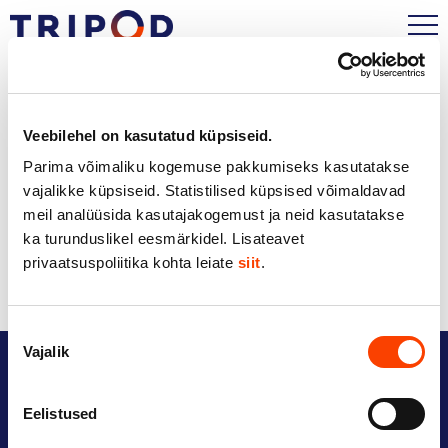
Veebilehel on kasutatud küpsiseid.
Parima võimaliku kogemuse pakkumiseks kasutatakse
vajalikke küpsiseid. Statistilised küpsised võimaldavad
meil analüüsida kasutajakogemust ja neid kasutatakse
ka turunduslikel eesmärkidel. Lisateavet
privaatsuspoliitika kohta leiate
siit
.
Nõusoleku
Vajalik
valik
Eelistused
Võta ühendust